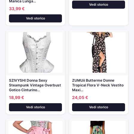
Manica Lunga…
Vedi storico
33,99 €
Vedi storico
SZIVYSHI Donna Sexy
ZUMUii Butterme Donne
Steampunk Vintage Overbust
Tropical Flora V-Neck Vestito
Gotico Cinturino…
Maxi…
18,99 €
24,05 €
Vedi storico
Vedi storico