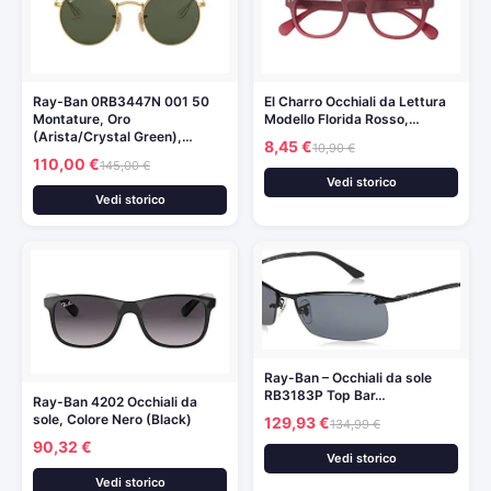
Ray-Ban 0RB3447N 001 50
El Charro Occhiali da Lettura
Montature, Oro
Modello Florida Rosso,…
(Arista/Crystal Green),…
8,45 €
10,90 €
110,00 €
145,00 €
Vedi storico
Vedi storico
Ray-Ban – Occhiali da sole
RB3183P Top Bar…
Ray-Ban 4202 Occhiali da
sole, Colore Nero (Black)
129,93 €
134,99 €
90,32 €
Vedi storico
Vedi storico