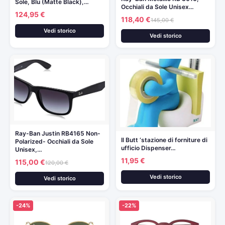
Sole, Blu (Matte Black),…
Occhiali da Sole Unisex…
124,95 €
118,40 €
145,00 €
Vedi storico
Vedi storico
Ray-Ban Justin RB4165 Non-
Il Butt ‘stazione di forniture di
Polarized- Occhiali da Sole
ufficio Dispenser…
Unisex,…
11,95 €
115,00 €
120,00 €
Vedi storico
Vedi storico
-24%
-22%