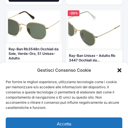
-20%
Ray-Ban Rb3548n Occhiali da
Sole, Verde-Oro, 51 Unisex-
Ray-Ban Unisex – Adulto Rb
Adulto
3447 Occhiali da…
125,00 €
115,95 €
145,00 €
Gestisci Consenso Cookie
Vedi storico
Vedi storico
Per fornire le migliori esperienze, utilizziamo tecnologie come i cookie
per memorizzare e/o accedere alle informazioni del dispositivo. Il
consenso a queste tecnologie ci permetterà di elaborare dati come il
comportamento di navigazione o ID unici su questo sito. Non
acconsentire o ritirare il consenso può influire negativamente su alcune
caratteristiche e funzioni.
© 2026
Arredamento Country
— Tutti i prezzi sono aggiornati
automaticamente da Amazon.
Accetta
Partecipante al Programma di Affiliazione Amazon EU, un programma