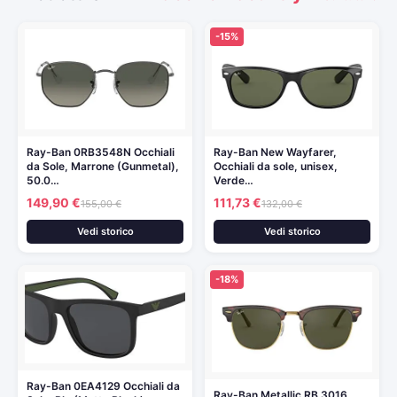
-15%
Ray-Ban 0RB3548N Occhiali
Ray-Ban New Wayfarer,
da Sole, Marrone (Gunmetal),
Occhiali da sole, unisex,
50.0…
Verde…
149,90 €
111,73 €
155,00 €
132,00 €
Vedi storico
Vedi storico
-18%
Ray-Ban 0EA4129 Occhiali da
Ray-Ban Metallic RB 3016,