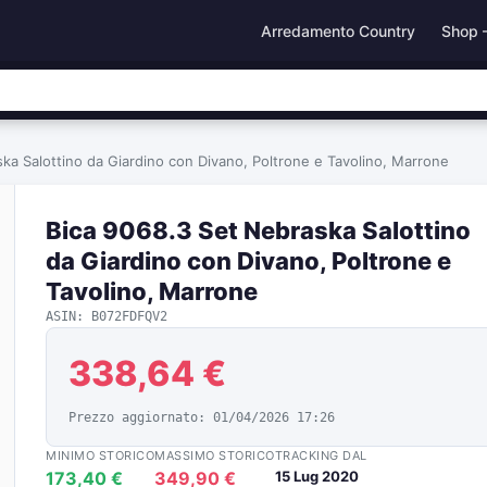
Arredamento Country
Shop 
ka Salottino da Giardino con Divano, Poltrone e Tavolino, Marrone
Bica 9068.3 Set Nebraska Salottino
da Giardino con Divano, Poltrone e
Tavolino, Marrone
ASIN: B072FDFQV2
338,64 €
Prezzo aggiornato: 01/04/2026 17:26
MINIMO STORICO
MASSIMO STORICO
TRACKING DAL
173,40 €
349,90 €
15 Lug 2020