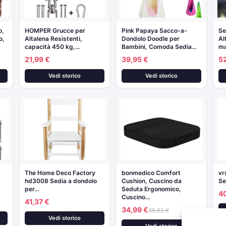
o,
HOMPER Grucce per
Pink Papaya Sacco-a-
Se
o,
Altalena Resistenti,
Dondolo Doodle per
Al
capacità 450 kg,…
Bambini, Comoda Sedia…
ma
21,99 €
39,95 €
5
Vedi storico
Vedi storico
The Home Deco Factory
bonmedico Comfort
vr
hd3008 Sedia a dondolo
Cushion, Cuscino da
Se
per…
Seduta Ergonomico,
4
Cuscino…
41,37 €
34,99 €
35,92 €
Vedi storico