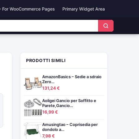
– For WooCommerce Pages
Primary Widget Area
PRODOTTI SIMILI
AmazonBasics – Sedie a sdraio
Zero…
131,24 €
Aoligei Gancio per Soffitto e
Parete,Gancio…
16,99 €
Amusingtao – Coprisedia per
dondolo a…
7,98 €