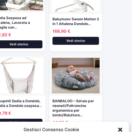
dia Sospesa ad
Babymoov Swoon Motion 3
talena, Lavorata a
in 1 Altalena Dondolo…
glia con…
168,90 €
2,82 €
Vedi storico
Vedi storico
supin0 Sedia a Dondolo,
BANBALOO – Sdraio per
dia a Dondolo sospesa…
neonati/Poltroncina
ergonomica per
0,79 €
bimbi/Riduttore…
44,99 €
Vedi storico
Gestisci Consenso Cookie