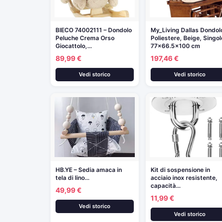
BIECO 74002111 – Dondolo
My_Living Dallas Dondol
Peluche Crema Orso
Poliestere, Beige, Singol
Giocattolo,…
77×66.5×100 cm
89,99 €
197,46 €
Vedi storico
Vedi storico
HB.YE – Sedia amaca in
Kit di sospensione in
tela di lino…
acciaio inox resistente,
capacità…
49,99 €
11,99 €
Vedi storico
Vedi storico